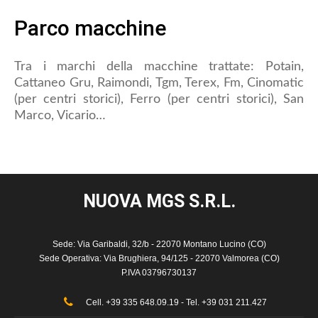
Parco macchine
Tra i marchi della macchine trattate: Potain,
Cattaneo Gru, Raimondi, Tgm, Terex, Fm, Cinomatic
(per centri storici), Ferro (per centri storici), San
Marco, Vicario…
NUOVA MGS
S.R.L.
Sede: Via Garibaldi, 32/b - 22070 Montano Lucino (CO)
Sede Operativa: Via Brughiera, 94/125 - 22070 Valmorea (CO)
P.IVA 03796730137
Cell. +39 335 648.09.19 - Tel. +39 031 211.427